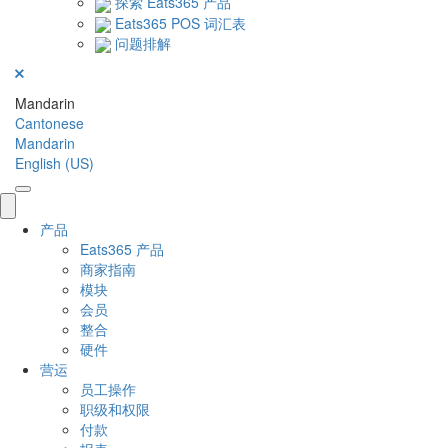
探索 Eats365 产品
Eats365 POS 词汇表
问题排解
Mandarin
Cantonese
Mandarin
English (US)
产品
Eats365 产品
商家指南
模块
会员
整合
硬件
营运
员工操作
职级和权限
付款