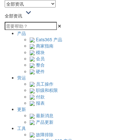
全部资讯
产品
Eats365 产品
商家指南
模块
会员
整合
硬件
营运
员工操作
职级和权限
付款
报表
更新
最新消息
产品更新
工具
故障排除