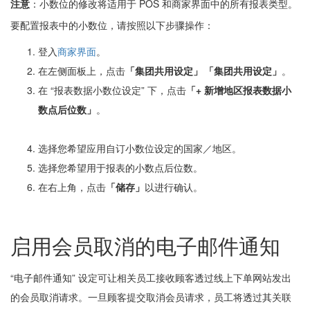
注意
：小数位的修改将适用于 POS 和商家界面中的所有报表类型。
要配置报表中的小数位，请按照以下步骤操作：
登入
商家界面
。
在左侧面板上，点击
「
集团共用设定」
「
集团共用设定」
。
在 “报表数据小数位设定” 下，点击
「+ 新增地区报表数据小
数点后位数」
。
选择您希望应用自订小数位设定的国家／地区。
选择您希望用于报表的小数点后位数。
在右上角，点击
「
储存」
以进行确认。
启用会员取消的电子邮件通知
“电子邮件通知” 设定可让相关员工接收顾客透过线上下单网站发出
的会员取消请求。一旦顾客提交取消会员请求，员工将透过其关联