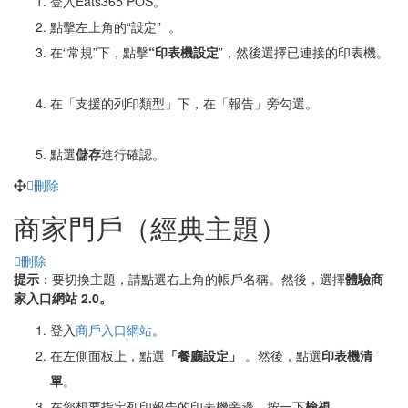
登入Eats365 POS。
點擊左上角的“設定”
。
在“常規”下，點擊
“印表機設定
”，然後選擇已連接的印表機。
在「支援的列印類型」下，在「報告」旁勾選。
點選
儲存
進行確認。
刪除
商家門戶（經典主題）
刪除
提示
：要切換主題，請點選右上角的帳戶名稱。然後，選擇
體驗商
家入口網站 2.0。
登入
商戶入口網站
。
在左側面板上，點選
「餐廳設定」
。然後，點選
印表機清
單
。
在您想要指定列印報告的印表機旁邊，按一下
檢視
。