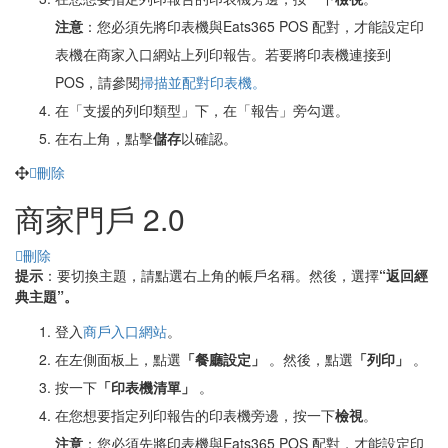
注意
：您必須先將印表機與Eats365 POS 配對，才能設定印
表機在商家入口網站上列印報告。若要將印表機連接到
POS，請參閱
掃描並配對印表機。
在「支援的列印類型」下，在「報告」旁勾選。
在右上角，點擊
儲存
以確認。
刪除
商家門戶 2.0
刪除
提示
：要切換主題，請點選右上角的帳戶名稱。然後，選擇
“返回經
典主題”。
登入
商戶入口網站
。
在左側面板上，點選
「餐廳設定」
。然後，點選
「列印」
。
按一下
「印表機清單」
。
在您想要指定列印報告的印表機旁邊，按一下
檢視
。
注意
：您必須先將印表機與Eats365 POS 配對，才能設定印