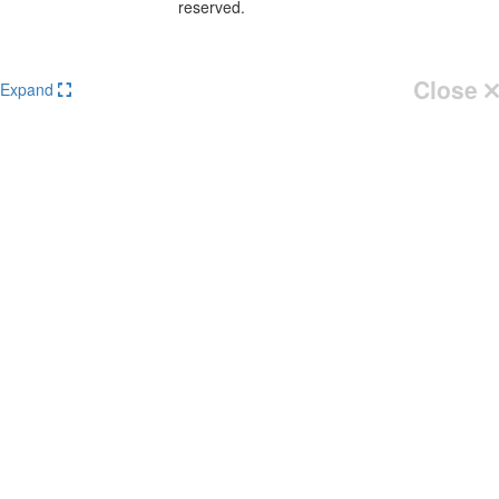
reserved.
Knowledge Base Software powered by Helpjuice
Close
Expand