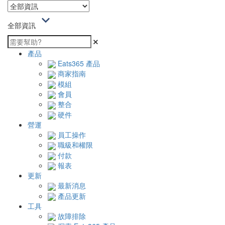
全部資訊
產品
Eats365 產品
商家指南
模組
會員
整合
硬件
營運
員工操作
職級和權限
付款
報表
更新
最新消息
產品更新
工具
故障排除