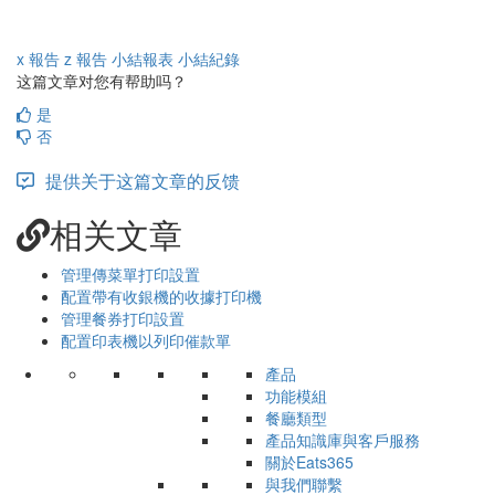
x 報告
z 報告
小結報表
小結紀錄
这篇文章对您有帮助吗？
是
否
提供关于这篇文章的反馈
相关文章
管理傳菜單打印設置
配置帶有收銀機的收據打印機
管理餐券打印設置
配置印表機以列印催款單
產品
功能模組
餐廳類型
產品知識庫與客戶服務
關於Eats365
與我們聯繫