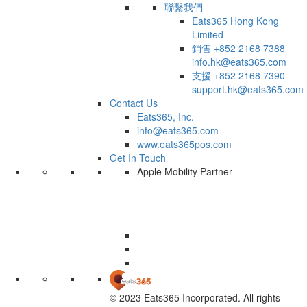
聯繫我們
Eats365 Hong Kong
Limited
銷售
+852 2168 7388
info.hk@eats365.com
支援
+852 2168 7390
support.hk@eats365.com
Contact Us
Eats365, Inc.
info@eats365.com
www.eats365pos.com
Get In Touch
Apple Mobility Partner
© 2023 Eats365 Incorporated. All rights