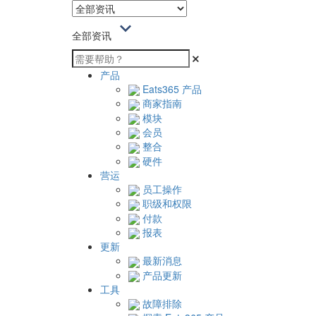
全部资讯
产品
Eats365 产品
商家指南
模块
会员
整合
硬件
营运
员工操作
职级和权限
付款
报表
更新
最新消息
产品更新
工具
故障排除