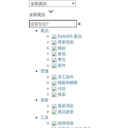
全部資訊
產品
Eats365 產品
商家指南
模組
會員
整合
硬件
營運
員工操作
職級和權限
付款
報表
更新
最新消息
產品更新
工具
故障排除