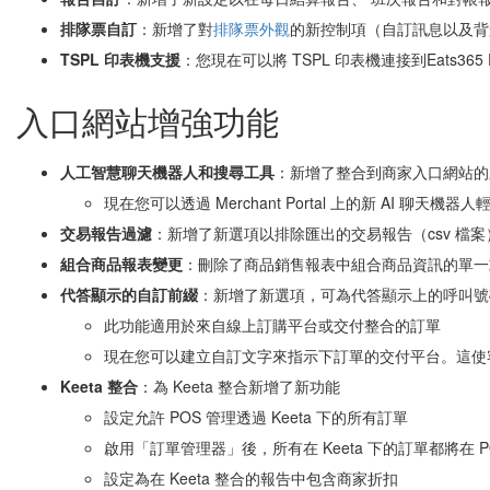
排隊
票自訂
：新增了對
排隊票外觀
的新控制項（自訂訊息以及背
TSPL 印表機支援
：您現在可以將 TSPL 印表機連接到Eats365 
入口網站增強功能
人工智慧聊天機器人和搜尋工具
：新增了整合到商家入口網站的
現在您可以透過 Merchant Portal 上的新 AI 聊天
交易報告
過濾
：新增了新選項以排除匯出的交易報告（csv 檔
組合商品
報表變更
：刪除了商品銷售報表中組合商品資訊的單一
代答顯示的自訂前綴
：新增了新選項，可為代答顯示上的呼叫號
此功能適用於來自線上訂購平台或交付整合的訂單
現在您可以建立自訂文字來指示下訂單的交付平台。這使
Keeta 整合
：為 Keeta 整合新增了新功能
設定允許 POS 管理透過 Keeta 下的所有訂單
啟用「訂單管理器」後，所有在 Keeta 下的訂單都將在 
設定為在 Keeta 整合的報告中包含商家折扣