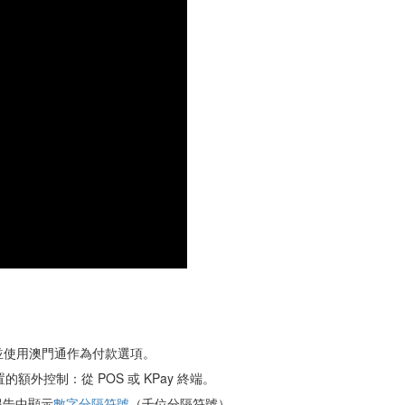
並使用澳門通作為付款選項。
額外控制：從 POS 或 KPay 終端。
報告中顯示
數字分隔符號
（千位分隔符號）。