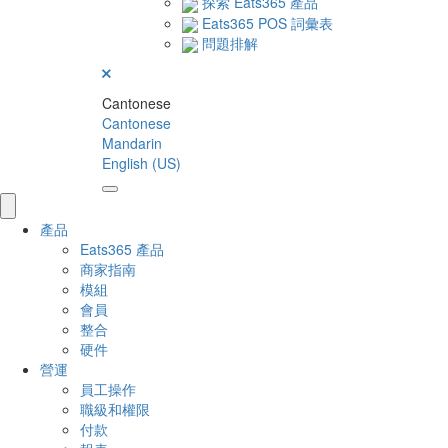
探索 Eats365 產品
Eats365 POS 詞彙表
問題排解
Cantonese
Cantonese
Mandarin
English (US)
產品
Eats365 產品
商家指南
模組
會員
整合
硬件
營運
員工操作
職級和權限
付款