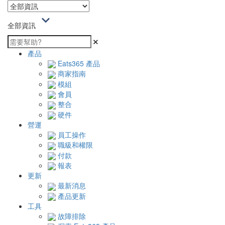
全部資訊
產品
Eats365 產品
商家指南
模組
會員
整合
硬件
營運
員工操作
職級和權限
付款
報表
更新
最新消息
產品更新
工具
故障排除