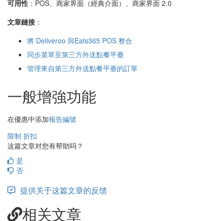
可用性
：POS、商家界面（經典介面）、商家界面 2.0
文章鏈接
：
將 Deliveroo 與Eats365 POS 整合
同步菜單至第三方外送點餐平臺
管理來自第三方外送點餐平臺的訂單
一般增強功能
在優惠中添加
報告編號
限制
折扣
这篇文章对您有帮助吗？
是
否
提供关于这篇文章的反馈
相关文章