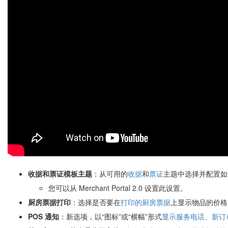
收据和票证模板主题
：从可用的
收据
和
票证
主题中选择并配置如
您可以从 Merchant Portal 2.0 设置此设置。
厨房票据打印
：选择是否要在
打印的厨房票据
上显示物品的价格
POS 通知
：新选项，以“图标”或“横幅”形式
显示服务电话、新订