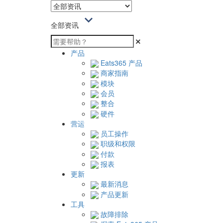
全部资讯
产品
Eats365 产品
商家指南
模块
会员
整合
硬件
营运
员工操作
职级和权限
付款
报表
更新
最新消息
产品更新
工具
故障排除