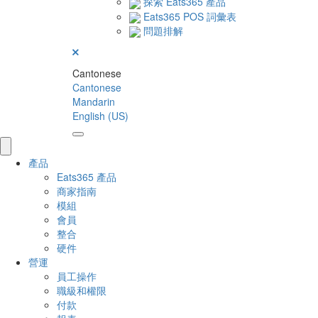
探索 Eats365 產品
Eats365 POS 詞彙表
問題排解
Cantonese
Cantonese
Mandarin
English (US)
產品
Eats365 產品
商家指南
模組
會員
整合
硬件
營運
員工操作
職級和權限
付款