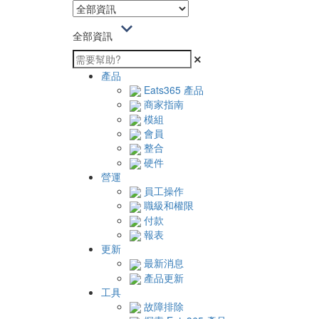
全部資訊
產品
Eats365 產品
商家指南
模組
會員
整合
硬件
營運
員工操作
職級和權限
付款
報表
更新
最新消息
產品更新
工具
故障排除