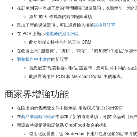
在訂單列表中添加了新的“時間範圍”過濾選項，以顯示前一天的
添加“昨天”作爲新的時間範圍選項。
添加了新的過濾選項，可以通過輸入檯號
來搜尋訂單
在 POS 上顯示
優惠券的結束日期
此功能僅支持整合的第三方 CRM
在收據上爲“ 服務費”、“折扣”、“稅項”、“ 附加費”和“進位”添
調整報告中小數位
的新設置
當您配置“報表數據小數位”設置時，您可以爲不同的地區
此設置適用於 POS 和 Merchant Portal 中的報表。
商家界增強功能
在匯出的銷售總覽文件中顯示按“用餐模式”劃分的銷售額
在
商品準備時間報表
中添加了新的過濾選項，可按“商品碼（報告
新設置將促銷活動記錄爲 GrabFood 整合的折扣
啓用此設置後，從 GrabFood 下達幷包含促銷的訂單將