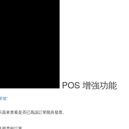
POS 增強功能
單號”
指示器來查看是否已爲該訂單開具發票。
具發票的訂單。