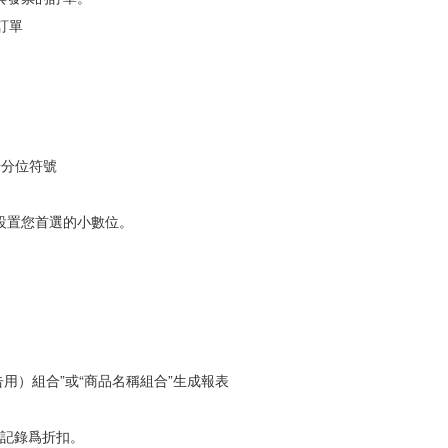
訂單
加千分位符號
設置您首選的小數位。
用）組合”或“商品名稱組合”生成報表
被記錄爲折扣。