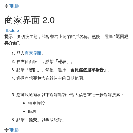
刪除
商家界面 2.0
Delete
提示
：要切換主題，請點擊右上角的帳戶名稱。然後，選擇
“返回經
典介面”
。
登入
商家界面
。
在左側面板上，點擊
「
報表」
。
點擊
「
審計」
。然後，選擇
「
會員儲值退單報告」
。
選擇您想要包含在報告中的日期範圍。
您可以通過在以下過濾選項中輸入信息來進一步過濾搜索：
特定時段
時段
點擊「
提交」
以獲取紀錄。
刪除