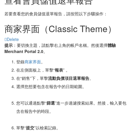
若要查看您的會員儲值退單報告，請按照以下步驟操作：
商家界面（Classic Theme）
Delete
提示
：要切換主題，請點擊右上角的帳戶名稱。然後選擇
體驗
Merchant Portal 2.0
。
登錄
商家界面
。
在左側面板上，單擊“
報表
” 。
在“銷售”下，單擊
流動負債項目退單報告
。
選擇您想要包含在報告中的日期範圍。
您可以通過點擊“
篩選
”進一步過濾搜索結果。然後，輸入要包
含在報告中的時段。
單擊“
提交
”以檢索記錄。