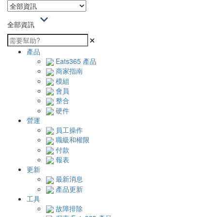
全部資訊
產品
Eats365 產品
商家指南
模組
會員
整合
硬件
營運
員工操作
職級和權限
付款
報表
更新
最新消息
產品更新
工具
故障排除