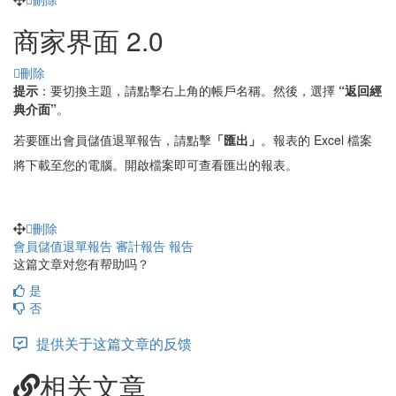
商家界面 2.0
刪除
提示
：要切換主題，請點擊右上角的帳戶名稱。然後，選擇
“返回經
典介面”
。
若要匯出會員儲值退單報告，請點擊
「
匯出」
。報表的 Excel 檔案
將下載至您的電腦。開啟檔案即可查看匯出的報表。
刪除
會員儲值退單報告
審計報告
報告
这篇文章对您有帮助吗？
是
否
提供关于这篇文章的反馈
相关文章