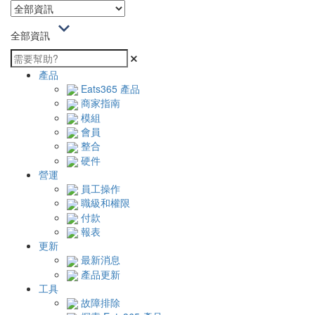
全部資訊
產品
Eats365 產品
商家指南
模組
會員
整合
硬件
營運
員工操作
職級和權限
付款
報表
更新
最新消息
產品更新
工具
故障排除