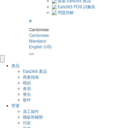
探索 Eats365 產品
Eats365 POS 詞彙表
問題排解
Cantonese
Cantonese
Mandarin
English (US)
產品
Eats365 產品
商家指南
模組
會員
整合
硬件
營運
員工操作
職級和權限
付款