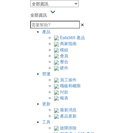
全部資訊
產品
Eats365 產品
商家指南
模組
會員
整合
硬件
營運
員工操作
職級和權限
付款
報表
更新
最新消息
產品更新
工具
故障排除