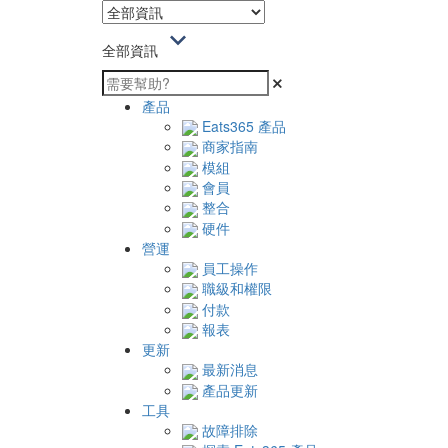
全部資訊
產品
Eats365 產品
商家指南
模組
會員
整合
硬件
營運
員工操作
職級和權限
付款
報表
更新
最新消息
產品更新
工具
故障排除