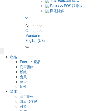
探索 Eats365 產品
Eats365 POS 詞彙表
問題排解
Cantonese
Cantonese
Mandarin
English (US)
產品
Eats365 產品
商家指南
模組
會員
整合
硬件
營運
員工操作
職級和權限
付款