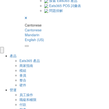
探索 Eats365 產品
Eats365 POS 詞彙表
問題排解
Cantonese
Cantonese
Mandarin
English (US)
產品
Eats365 產品
商家指南
模組
會員
整合
硬件
營運
員工操作
職級和權限
付款