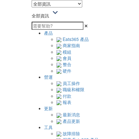
全部資訊
產品
Eats365 產品
商家指南
模組
會員
整合
硬件
營運
員工操作
職級和權限
付款
報表
更新
最新消息
產品更新
工具
故障排除