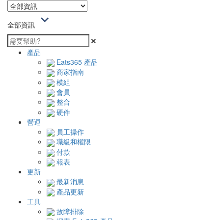
全部資訊
產品
Eats365 產品
商家指南
模組
會員
整合
硬件
營運
員工操作
職級和權限
付款
報表
更新
最新消息
產品更新
工具
故障排除