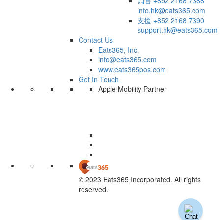
銷售
+852 2168 7388
info.hk@eats365.com
支援
+852 2168 7390
support.hk@eats365.com
Contact Us
Eats365, Inc.
info@eats365.com
www.eats365pos.com
Get In Touch
Apple Mobility Partner
© 2023 Eats365 Incorporated. All rights
reserved.
Knowledge Base Software powered by Helpjuice