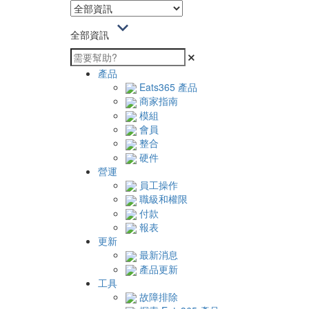
全部資訊
產品
Eats365 產品
商家指南
模組
會員
整合
硬件
營運
員工操作
職級和權限
付款
報表
更新
最新消息
產品更新
工具
故障排除