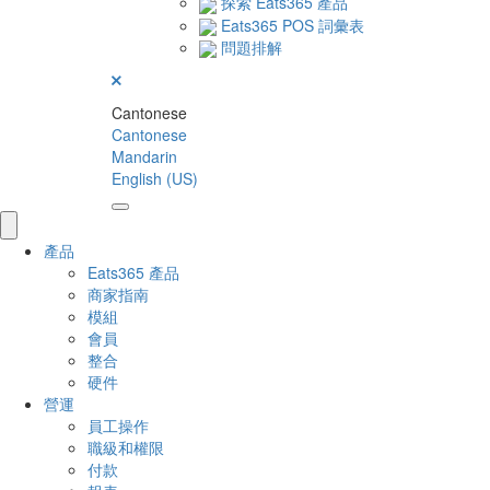
探索 Eats365 產品
Eats365 POS 詞彙表
問題排解
Cantonese
Cantonese
Mandarin
English (US)
產品
Eats365 產品
商家指南
模組
會員
整合
硬件
營運
員工操作
職級和權限
付款