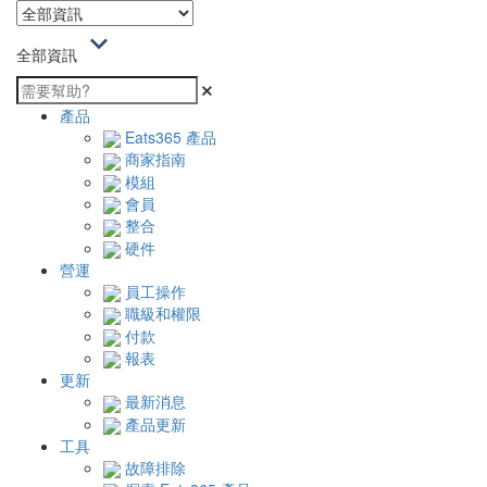
全部資訊
產品
Eats365 產品
商家指南
模組
會員
整合
硬件
營運
員工操作
職級和權限
付款
報表
更新
最新消息
產品更新
工具
故障排除