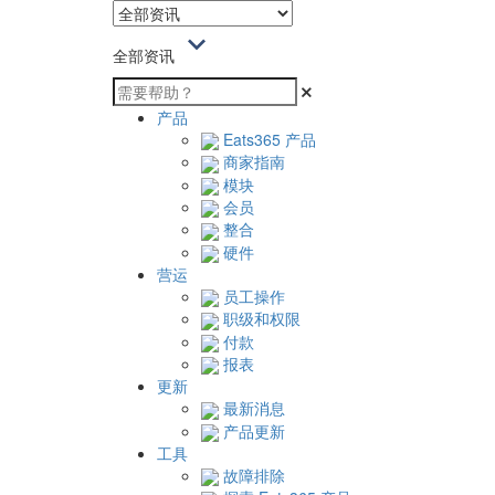
全部资讯
产品
Eats365 产品
商家指南
模块
会员
整合
硬件
营运
员工操作
职级和权限
付款
报表
更新
最新消息
产品更新
工具
故障排除