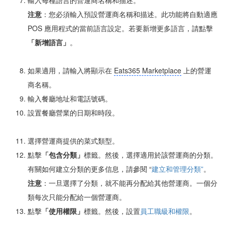
輸入每種語言的營運商名稱和描述。
注意
：您必須輸入預設營運商名稱和描述。此功能將自動適應
POS 應用程式的當前語言設定。若要新增更多語言，請點擊
「
新增語言」
。
如果適用，請輸入將顯示在
Eats365 Marketplace
上的營運
商名稱。
輸入餐廳地址和電話號碼。
設置餐廳營業的日期和時段。
選擇營運商提供的菜式類型。
點擊
「包含分類」
標籤。然後，選擇適用於該營運商的分類。
有關如何建立分類的更多信息，請參閱 “
建立和管理分類”
。
注意
：一旦選擇了分類，就不能再分配給其他營運商。一個分
類每次只能分配給一個營運商。
點擊
「使用權限」
標籤。然後，設置
員工職級和權限
。