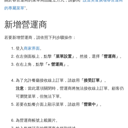
的專屬菜單
”。
新增營運商
若要新增營運商，請依照下列步驟操作：
登入
商家界面
。
在左側面板上，點擊
「菜單設置」
。然後，選擇
「
營運
商」
。
在右上角，點擊
「
+ 營運商」
。
為了允許餐廳接收線上訂單，請啟用
「接受訂單」
。
注意
：當此選項關閉時，營運商將無法接收線上訂單。顧客仍
可瀏覽菜單，但無法下單。
若要在點餐介面上顯示菜單，請啟用
「
營業中」
。
為營運商帳號上載圖片。