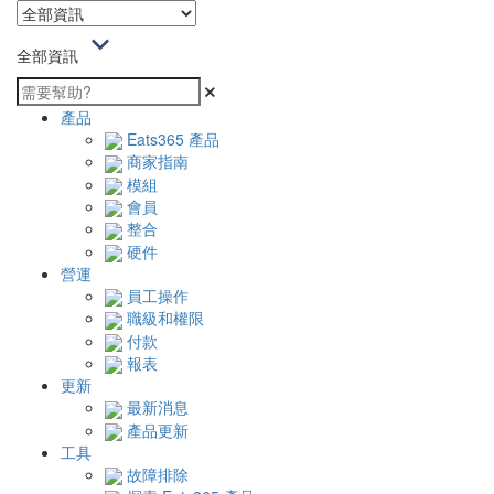
全部資訊
產品
Eats365 產品
商家指南
模組
會員
整合
硬件
營運
員工操作
職級和權限
付款
報表
更新
最新消息
產品更新
工具
故障排除