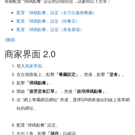
有關配置 “掃碼點餐” 設定的詳細信息，請參閱以下文章：
配置
「掃碼點餐」
設定（
全方位服務餐廳）
配置
「掃碼點餐」
設定
（快餐店）
配置
「掃碼點餐」
設定
（美食廣場）
刪除
商家界面 2.0
登入
商家界面
。
在左側面板上，點擊
「餐廳設定」
。然後，點擊
「堂食」
。
點擊
「掃碼點餐」
。
開啟
「接受堂食訂單」
，然後
「啟用掃碼點餐」
。
在 “網上專屬網店網站” 旁邊，選擇QR碼將連結到線上落單網
站的網址。
配置 “掃碼點餐” 設定。
在右上角，點擊
「儲存」
以確認。