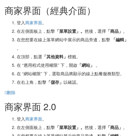
商家界面（經典介面）
登入
商家界面
。
在左側面板上，點擊
「菜單設置」。
然後，選擇
「商品」
。
在您想要在線上落單網站中展示的商品旁邊，點擊
「編輯」
。
在頂部，點選
「
其他資料」
標籤。
在 “應用程式使用權限” 下，開啟
「
網站」
。
在 “網站權限” 下，選取商品將顯示的線上點餐服務類型。
在右上角，點擊
「
儲存」
以確認。
刪除
商家界面 2.0
登入
商家界面
。
在左側面板上，點擊
「菜單設置」。
然後，選擇
「商品」
。
在您想要在線上落單網站展示的商品旁邊，點擊
「編輯」
。