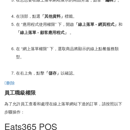
在頂部，點選
「其他
資料」
標籤。
在 “應用程式使用權限” 下，開啟
「線
上落單 - 網頁程式」
和
「
線上落單 - 顧客應用程式」
。
在 “網上落單權限” 下，選取商品將顯示的線上點餐服務類
型。
在右上角，點擊
「
儲存」
以確認。
刪除
員工職級權限
為了允許員工查看和處理在線上落單網站下達的訂單，請按照以下
步驟操作：
Eats365 POS