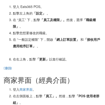
登入 Eats365 POS。
點擊左上角的
「設定」
。
在 “員工” 下，點擊
「
員工及權限」。
然後，選擇
「職級
權
限」
。
點擊您想要修改的職級。
在 “一般設定權限” 下，開啟
「
網上訂單
設置」
和
「
接收用戶
應用程序訂單」
。
在右上角，點擊
「
更新」
以進行確認。
刪除
商家界面（經典介面）
登入
商家界面
。
在左側面板上，點擊
「員工」。
然後，點擊
「POS 使用者群
組」
。