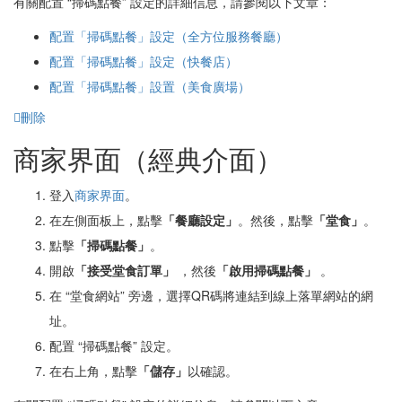
有關配置 “掃碼點餐” 設定的詳細信息，請參閱以下文章：
配置
「掃碼點餐」
設定（
全方位服務餐廳
）
配置
「掃碼點餐」
設定（
快餐店
）
配置
「掃碼點餐」
設置（美食廣場）
刪除
商家界面（經典介面）
登入
商家界面
。
在左側面板上，點擊
「餐廳設定」
。然後，點擊
「堂食」
。
點擊
「掃碼點餐」
。
開啟
「接受堂食訂單」
，然後
「
啟用
掃碼點餐」
。
在 “堂食網站” 旁邊，選擇QR碼將連結到線上落單網站的網
址。
配置 “掃碼點餐” 設定。
在右上角，點擊
「儲存」
以確認。