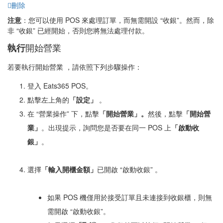
刪除
注意
：
您可以使用 POS 來處理訂單，而無需開設 “收銀”。然而，除
非
“收銀”
已經開始，否則您將無法處理付款。
開始營業
執行
若要執行開始營業 ，請依照下列步驟操作：
登入 Eats365 POS。
點擊左上角的
「設定」
。
在 “營業操作” 下，點擊
「開始營業
」。
然後，點擊
「開始營
業
」
。出現提示，詢問您是否要在同一 POS 上
「
啟動收
銀
」
。
選擇
「
輸入開櫃金額」
已
開啟 “啟動收銀”
。
如果 POS 機僅用於接受訂單且未連接到收銀櫃，則無
需開啟 “啟動收銀”。