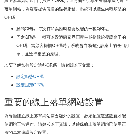
線上落單網站藉由可掃描的QR碼，並將顧客引導至餐廳專屬的線上
落單網站，為顧客提供便捷的點餐服務。系統可以產生兩種類型的
QR碼：
動態QR碼- 每次打印票證時都會改變的一種QR碼。
固定QR碼- 一種可以透過商家界面產生並指派給餐廳桌子的
QR碼。當顧客掃描QR碼時，系統會自動識別該桌上的任何訂
單，並進行相應的處理。
若要了解如何設定這些QR碼，請參閱以下文章：
設定動態QR碼
設定固定QR碼
重要的線上落單網站設置
為餐廳建立線上落單網站需要額外的設置，必須配置這些設置才能
使網站正常運作。請參考以下資訊，以確保線上落單網站已使用正
確的基本建議設定配置。