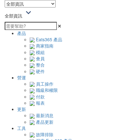
全部資訊
產品
Eats365 產品
商家指南
模組
會員
整合
硬件
營運
員工操作
職級和權限
付款
報表
更新
最新消息
產品更新
工具
故障排除