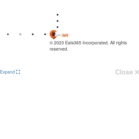
© 2023 Eats365 Incorporated. All rights
reserved.
Knowledge Base Software powered by Helpjuice
Close
Expand