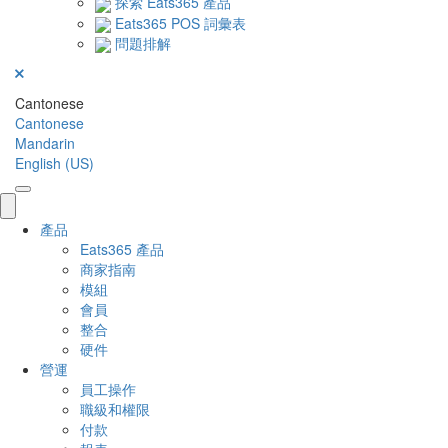
探索 Eats365 產品
Eats365 POS 詞彙表
問題排解
Cantonese
Cantonese
Mandarin
English (US)
產品
Eats365 產品
商家指南
模組
會員
整合
硬件
營運
員工操作
職級和權限
付款