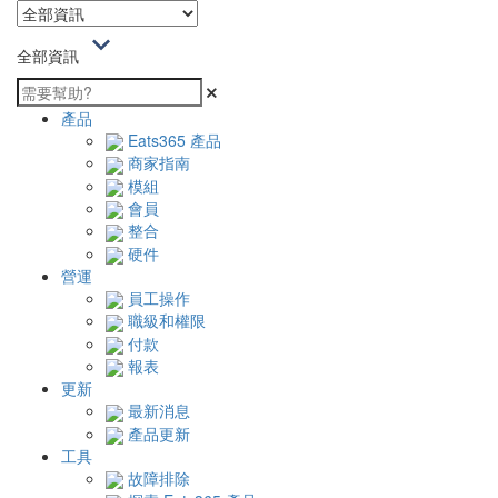
全部資訊
產品
Eats365 產品
商家指南
模組
會員
整合
硬件
營運
員工操作
職級和權限
付款
報表
更新
最新消息
產品更新
工具
故障排除