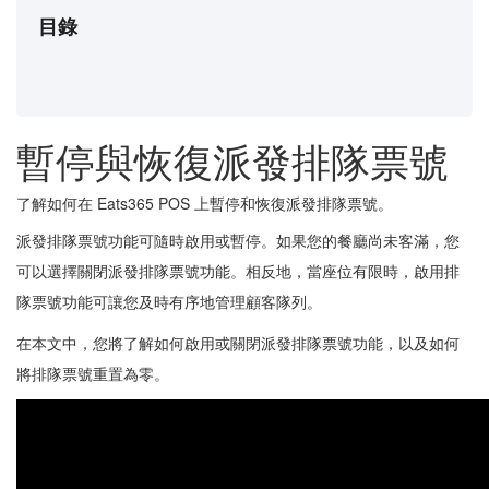
目錄
暫停與恢復派發排隊票號
了解如何在 Eats365 POS 上暫停和恢復派發排隊票號。
派發排隊票號功能可隨時啟用或暫停。如果您的餐廳尚未客滿，您
可以選擇關閉派發排隊票號功能。相反地，當座位有限時，啟用排
隊票號功能可讓您及時有序地管理顧客隊列。
在本文中，您將了解如何啟用或關閉派發排隊票號功能，以及如何
將排隊票號重置為零。