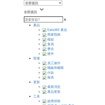
全部資訊
產品
Eats365 產品
商家指南
模組
會員
整合
硬件
營運
員工操作
職級和權限
付款
報表
更新
最新消息
產品更新
工具
故障排除