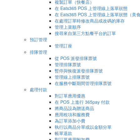
複製訂單（快餐店）
在 Eats365 POS 上管理線上落單狀態
在 Eats365 POS 上管理線上落單狀態（
在處理訂單時修改商品或改碼的庫存
管理上菜順序
搜尋來自第三方點餐平台的訂單
預訂管理
管理訂座
排隊管理
從 POS 派發排隊票號
管理排隊票號
暫停與恢復派發排隊票號
管理線上排隊票號
在服務中斷期間管理排隊票號
處理付款
對訂單應用優惠
在 POS 上進行 365pay 付款
將商品設為贈送商品
應用稅項和服務費
為訂單添加小費
執行以商品分單或以金額分單
帳單退款
對訂單應用附加費