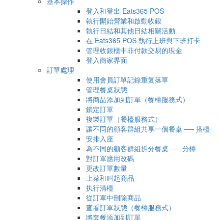
基本操作
登入和登出 Eats365 POS
執行開始營業和啟動收銀
執行日結和其他日結相關活動
在 Eats365 POS 執行上班與下班打卡
管理收銀櫃中非付款交易的現金
登入商家界面
訂單處理
使用會員訂單記錄重复落單
管理餐桌狀態
將商品添加到訂單（餐檯服務式）
鎖定訂單
複製訂單（餐檯服務式）
讓不同的顧客群組共享一個餐桌 ── 搭檯
安排入座
為不同的顧客群組拆分餐桌 ── 分檯
對訂單應用改碼
更改訂單數量
上菜和叫起商品
执行清檯
從訂單中刪除商品
查看訂單狀態（餐檯服務式）
將套餐添加到訂單