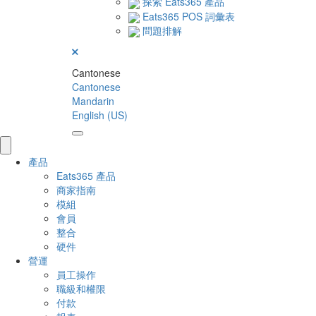
探索 Eats365 產品
Eats365 POS 詞彙表
問題排解
Cantonese
Cantonese
Mandarin
English (US)
產品
Eats365 產品
商家指南
模組
會員
整合
硬件
營運
員工操作
職級和權限
付款