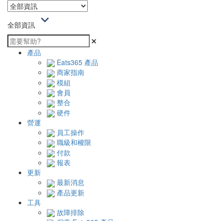
全部資訊
產品
Eats365 產品
商家指南
模組
會員
整合
硬件
營運
員工操作
職級和權限
付款
報表
更新
最新消息
產品更新
工具
故障排除