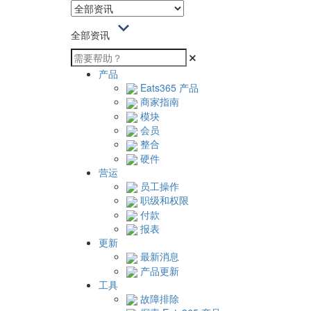
全部资讯
产品
Eats365 产品
商家指南
模块
会员
整合
硬件
营运
员工操作
职级和权限
付款
报表
更新
最新消息
产品更新
工具
故障排除